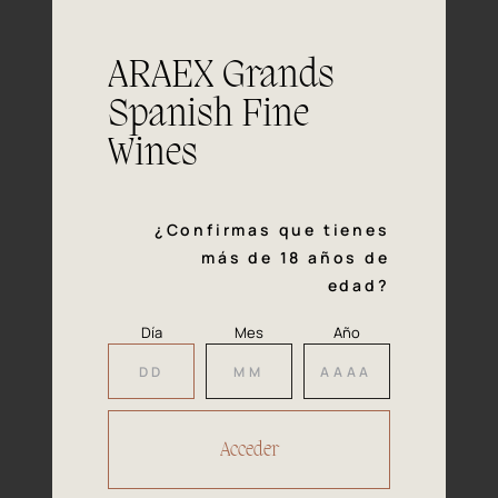
Boca
finos y maduros.Postgusto largo y
persistente
ARAEX Grands
Todo tipo de carnes rojas y blancas,
Maridaje
guisos, platos de caza, comidas
Spanish Fine
especiadas o quesos curados
Wines
¿Confirmas que tienes
más de 18 años de
Nuestros
edad?
Premios
Día
Mes
Año
2022