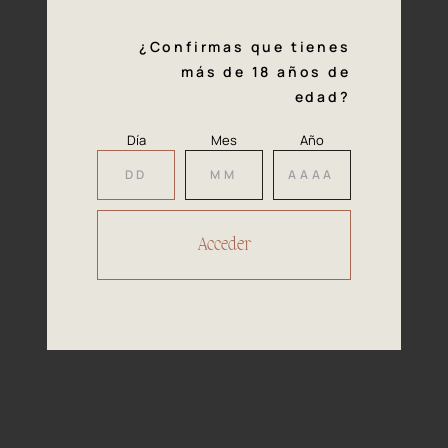
¿Confirmas que tienes
más de 18 años de
Vinos
edad?
Día
Mes
Año
Piezas que ofrecen una
experiencia gustativa, olfativa y
visual sin igual
Una oportunidad única de deleitarse con vinos
seleccionados por su origen excepcional y su carácter
inigualable