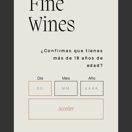
Fine
con la calidad y el mimo en cada paso del proceso de
vinificación nos definen. Hazte socio de Araex, grupo
español líder de bodegas independientes, y descubre un
Wines
exclusivo y diverso catálogo y colecciones singulares de
los mejores vinos Premium de toda España.
Regístrate
¿Confirmas que tienes
más de 18 años de
edad?
Día
Mes
Año
Accede a
tu área privada
Hacer reserva