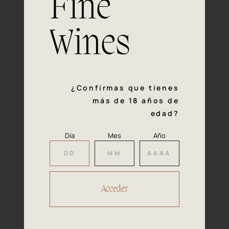
Fine
con la calidad y el mimo en cada paso del proceso de
vinificación nos definen. Hazte socio de Araex, grupo
español líder de bodegas independientes, y descubre un
Wines
exclusivo y diverso catálogo y colecciones singulares de
los mejores vinos Premium de toda España.
Regístrate
¿Confirmas que tienes
más de 18 años de
edad?
Día
Mes
Año
Accede a
tu área privada
Hacer reserva