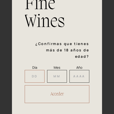
Fine
con la calidad y el mimo en cada paso del proceso de
vinificación nos definen. Hazte socio de Araex, grupo
español líder de bodegas independientes, y descubre un
Wines
exclusivo y diverso catálogo y colecciones singulares de
los mejores vinos Premium de toda España.
Regístrate
¿Confirmas que tienes
más de 18 años de
edad?
Día
Mes
Año
Accede a
tu área privada
Hacer reserva