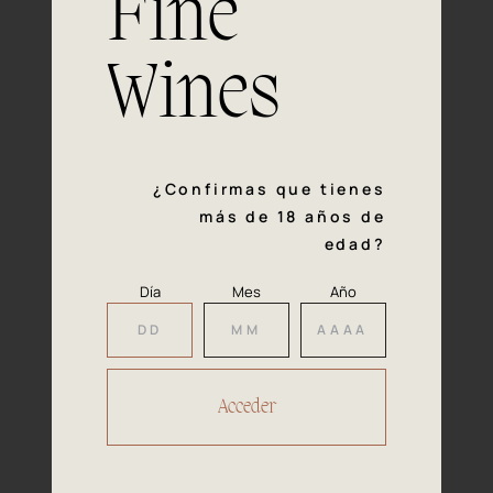
Fine
con la calidad y el mimo en cada paso del proceso de
vinificación nos definen. Hazte socio de Araex, grupo
español líder de bodegas independientes, y descubre un
Wines
exclusivo y diverso catálogo y colecciones singulares de
los mejores vinos Premium de toda España.
Regístrate
¿Confirmas que tienes
más de 18 años de
edad?
Día
Mes
Año
Accede a
tu área privada
Hacer reserva