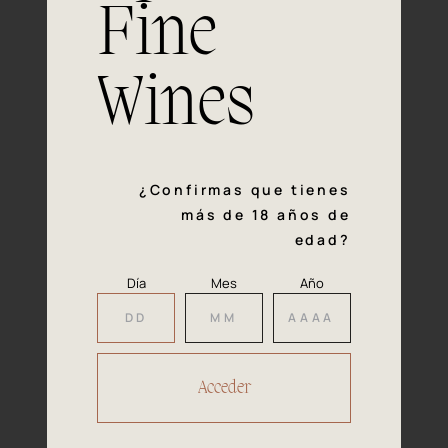
Fine
Experiencia, dedicación y un inquebrantable compromiso
con la calidad y el mimo en cada paso del proceso de
vinificación nos definen. Hazte socio de Araex, grupo
Wines
español líder de bodegas independientes, y descubre un
exclusivo y diverso catálogo y colecciones singulares de
los mejores vinos Premium de toda España.
Regístrate
¿Confirmas que tienes
más de 18 años de
edad?
Día
Mes
Año
Accede a
tu área privada