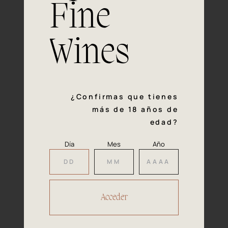
Fine
Experiencia, dedicación y un inquebrantable compromiso
con la calidad y el mimo en cada paso del proceso de
vinificación nos definen. Hazte socio de Araex, grupo
Wines
español líder de bodegas independientes, y descubre un
exclusivo y diverso catálogo y colecciones singulares de
los mejores vinos Premium de toda España.
Regístrate
¿Confirmas que tienes
más de 18 años de
edad?
Día
Mes
Año
Accede a
tu área privada