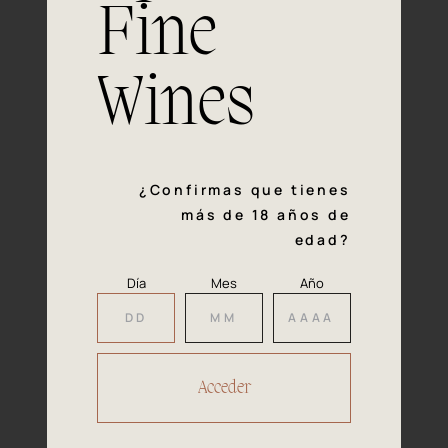
Fine
Experiencia, dedicación y un inquebrantable compromiso
con la calidad y el mimo en cada paso del proceso de
vinificación nos definen. Hazte socio de Araex, grupo
Wines
español líder de bodegas independientes, y descubre un
exclusivo y diverso catálogo y colecciones singulares de
los mejores vinos Premium de toda España.
Regístrate
¿Confirmas que tienes
más de 18 años de
edad?
Día
Mes
Año
Accede a
tu área privada