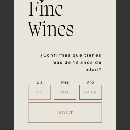
Fine
Experiencia, dedicación y un inquebrantable compromiso
con la calidad y el mimo en cada paso del proceso de
vinificación nos definen. Hazte socio de Araex, grupo
Wines
español líder de bodegas independientes, y descubre un
exclusivo y diverso catálogo y colecciones singulares de
los mejores vinos Premium de toda España.
Regístrate
¿Confirmas que tienes
más de 18 años de
edad?
Día
Mes
Año
Accede a
tu área privada