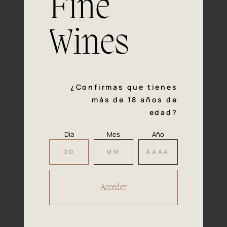
Fine
con la calidad y el mimo en cada paso del proceso de
vinificación nos definen. Hazte socio de Araex, grupo
español líder de bodegas independientes, y descubre un
Wines
exclusivo y diverso catálogo y colecciones singulares de
los mejores vinos Premium de toda España.
Regístrate
¿Confirmas que tienes
más de 18 años de
edad?
Día
Mes
Año
Accede a
tu área privada
Hacer reserva