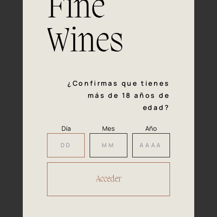
Fine
con la calidad y el mimo en cada paso del proceso de
vinificación nos definen. Hazte socio de Araex, grupo
español líder de bodegas independientes, y descubre un
Wines
exclusivo y diverso catálogo y colecciones singulares de
los mejores vinos Premium de toda España.
Regístrate
¿Confirmas que tienes
más de 18 años de
edad?
Día
Mes
Año
Accede a
tu área privada
Hacer reserva