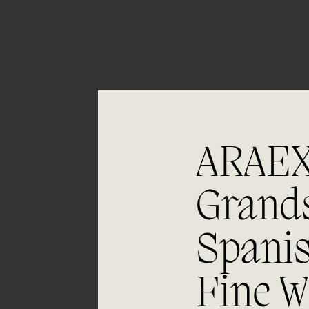
ARAE
Grand
05/06
Envejecimiento
Spani
Crianza de 12 meses en barricas nuevas
Fine W
de roble francés.