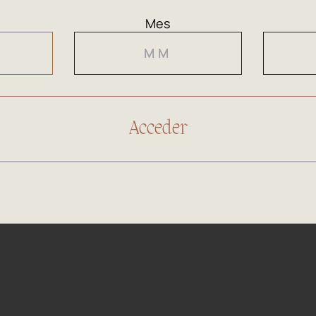
Nariz
Bouqu
Mes
Boca
Suave
Maridaje
Carne
boloñ
91