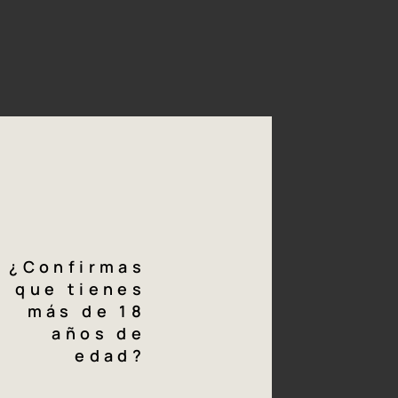
almente, la uva se
* 55% Tempranillo
n frío durante 4 días a
ción en depósitos de
* 25% Merlot
ncés a una temperatura
* 20% Syrah
menta en roble, 70 %
Descargar
ficha técnica
¿Confirmas
de
cata
que tienes
más de 18
años de
edad?
rubí en el centro, con un profundo color oscuro y ribete vivo.