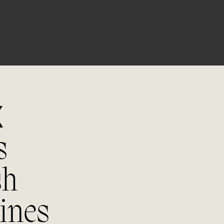
Tras haber sido seleccionada manu
despalilla, se estruja y se macera e
8 ºC antes de realizar la fermenta
acero inoxidable y/o de roble fra
controlada (30 % del coupage fer
en acero inoxidable).
X
s
06/06
Notas 
sh
ines
Color
Tono 