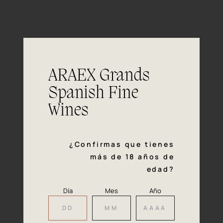
Complejo, de intensidad profunda, con
Nariz
gran intensidad frutal (arándano,
casís), cacao y abundantes notas
minerales.
Excelente estructura. Taninos maduros
Boca
bien integrados, adherentes pero
ARAEX Grands
sedosos, y una sensación en boca
suave, con un final terroso y
Spanish Fine
agradablemente especiado.
Wines
Bistec, carne asada, guisos y platos de
Maridaje
caza de todo tipo, quesos curados e
incluso chocolate y postres.
¿Confirmas que tienes
más de 18 años de
edad?
Día
Mes
Año
Nuestros