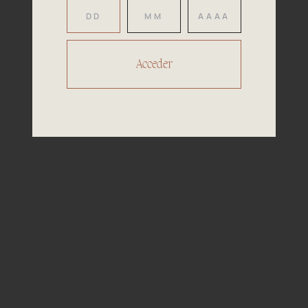
Nuestros
Premios
2017
El Instituto Español del Vino de Calidad
es una asociación académica privada
que agrupa a las bodegas españolas
independientes líderes.