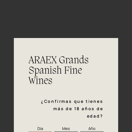
Persistente, limpio y brillante. Color
Color
pálido con reflejos verde oscuro.
Aromas intensos y complejos que
Nariz
armonizan la fruta madura con la
madera bien integrada.
ARAEX Grands
La primera impresión en boca es suave
Boca
Spanish Fine
y fresca, con buena acidez. Es amplio y
sabroso, con un retrogusto muy
Wines
agradable de fruta madura y lácteos.
Marida perfectamente con cualquier
Maridaje
tipo de queso curado, así como con
¿Confirmas que tienes
pescado azul, marisco y verduras a la
más de 18 años de
plancha.
edad?
Día
Mes
Año