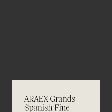
Brillante, de color amarillo pajizo con
Color
reflejos verdosos.
En nariz ofrece toques de fruta tropical,
Nariz
y fruta de hueso, como plátano o
albaricoque
Ligero y fresco. Equilibrado, con buena
Boca
acidez.
Todo tipo de pescado y marisco.
Maridaje
Verduras a la plancha, ensaladas y
pastas.
ARAEX Grands
Spanish Fine