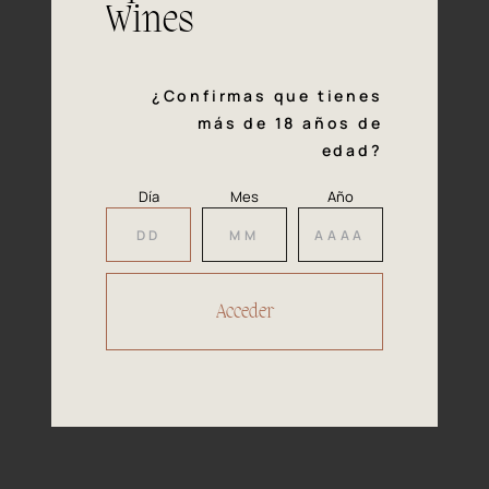
Nuestros
Wines
Premios
¿Confirmas que tienes
2023
más de 18 años de
edad?
Día
Mes
Año
El Instituto Español del Vino de Calidad
es una asociación académica privada
que agrupa a las bodegas españolas
independientes líderes.