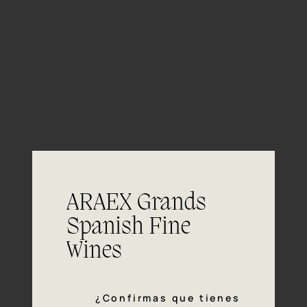
06/06
Notas de
cata
Color verde y oro brillante. Elegante,
Color
con finas burbujas.
ARAEX Grands
En nariz ofrece fresas maduras,
Spanish Fine
Nariz
grosellas y un toque de regaliz que
Wines
recuerda a las gominolas.
Ligero y fresco, con sabores a frutos
Boca
rojos. Equilibrado, con buena acidez.
¿Confirmas que tienes