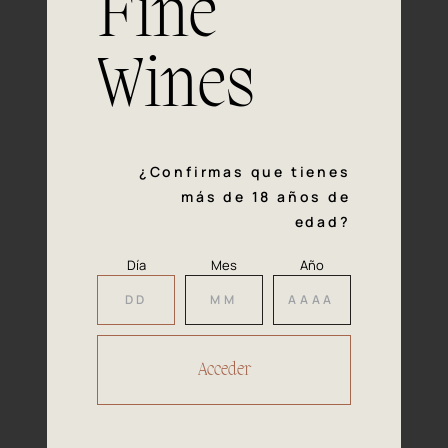
Fine
con la calidad y el mimo en cada paso del proceso de
vinificación nos definen. Hazte socio de Araex, grupo
español líder de bodegas independientes, y descubre un
Wines
exclusivo y diverso catálogo y colecciones singulares de
los mejores vinos Premium de toda España.
Regístrate
¿Confirmas que tienes
más de 18 años de
edad?
Día
Mes
Año
Accede a
tu área privada
Hacer reserva