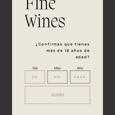
Fine
con la calidad y el mimo en cada paso del proceso de
vinificación nos definen. Hazte socio de Araex, grupo
español líder de bodegas independientes, y descubre un
Wines
exclusivo y diverso catálogo y colecciones singulares de
los mejores vinos Premium de toda España.
Regístrate
¿Confirmas que tienes
más de 18 años de
edad?
Día
Mes
Año
Accede a
tu área privada
Hacer reserva