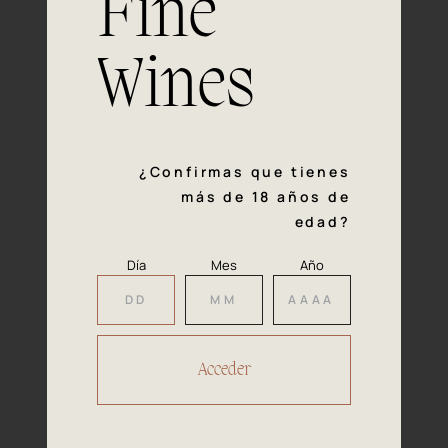
Fine
con la calidad y el mimo en cada paso del proceso de
vinificación nos definen. Hazte socio de Araex, grupo
español líder de bodegas independientes, y descubre un
Wines
exclusivo y diverso catálogo y colecciones singulares de
los mejores vinos Premium de toda España.
Regístrate
¿Confirmas que tienes
más de 18 años de
edad?
Día
Mes
Año
Accede a
tu área privada
Hacer reserva