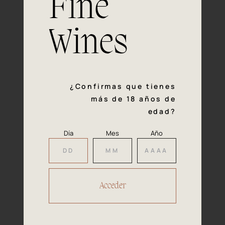
Fine
con la calidad y el mimo en cada paso del proceso de
vinificación nos definen. Hazte socio de Araex, grupo
español líder de bodegas independientes, y descubre un
Wines
exclusivo y diverso catálogo y colecciones singulares de
los mejores vinos Premium de toda España.
Regístrate
¿Confirmas que tienes
más de 18 años de
edad?
Día
Mes
Año
Accede a
tu área privada
Hacer reserva