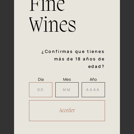
Fine
con la calidad y el mimo en cada paso del proceso de
vinificación nos definen. Hazte socio de Araex, grupo
español líder de bodegas independientes, y descubre un
Wines
exclusivo y diverso catálogo y colecciones singulares de
los mejores vinos Premium de toda España.
Regístrate
¿Confirmas que tienes
más de 18 años de
edad?
Día
Mes
Año
Accede a
tu área privada
Hacer reserva