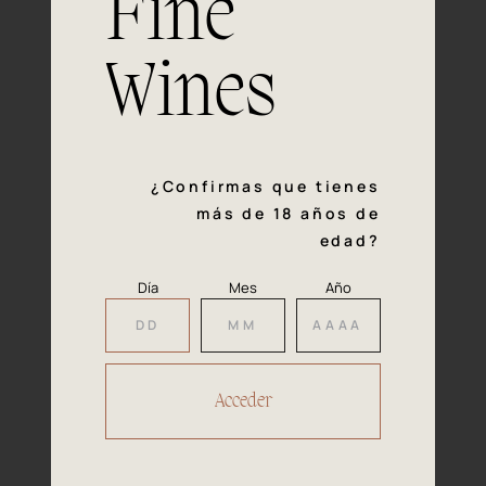
Fine
con la calidad y el mimo en cada paso del proceso de
vinificación nos definen. Hazte socio de Araex, grupo
español líder de bodegas independientes, y descubre un
Wines
exclusivo y diverso catálogo y colecciones singulares de
los mejores vinos Premium de toda España.
Regístrate
¿Confirmas que tienes
más de 18 años de
edad?
Día
Mes
Año
Accede a
tu área privada
Hacer reserva