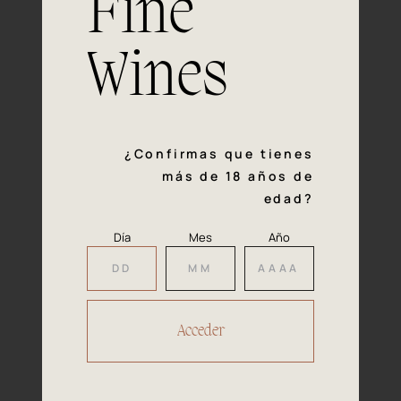
Fine
con la calidad y el mimo en cada paso del proceso de
vinificación nos definen. Hazte socio de Araex, grupo
español líder de bodegas independientes, y descubre un
Wines
exclusivo y diverso catálogo y colecciones singulares de
los mejores vinos Premium de toda España.
Regístrate
¿Confirmas que tienes
más de 18 años de
edad?
Día
Mes
Año
Accede a
tu área privada
Hacer reserva