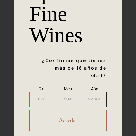
la excelencia
Fine
Experiencia, dedicación y un inquebrantable compromiso
con la calidad y el mimo en cada paso del proceso de
Wines
vinificación nos definen. Hazte socio de Araex, grupo
español líder de bodegas independientes, y descubre un
exclusivo y diverso catálogo y colecciones singulares de
los mejores vinos Premium de toda España.
¿Confirmas que tienes
Regístrate
más de 18 años de
edad?
Día
Mes
Año
Accede a
tu área privada