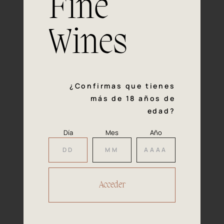
Fine
con la calidad y el mimo en cada paso del proceso de
vinificación nos definen. Hazte socio de Araex, grupo
español líder de bodegas independientes, y descubre un
Wines
exclusivo y diverso catálogo y colecciones singulares de
los mejores vinos Premium de toda España.
Regístrate
¿Confirmas que tienes
más de 18 años de
edad?
Día
Mes
Año
Accede a
tu área privada
Hacer reserva