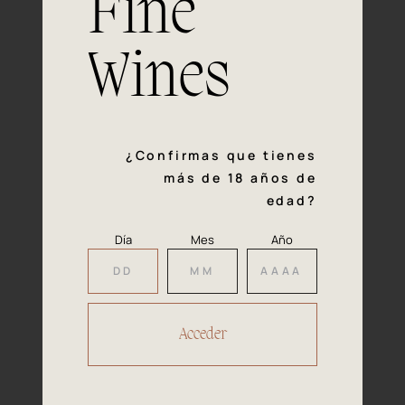
Fine
con la calidad y el mimo en cada paso del proceso de
vinificación nos definen. Hazte socio de Araex, grupo
español líder de bodegas independientes, y descubre un
Wines
exclusivo y diverso catálogo y colecciones singulares de
los mejores vinos Premium de toda España.
Regístrate
¿Confirmas que tienes
más de 18 años de
edad?
Día
Mes
Año
Accede a
tu área privada
Hacer reserva