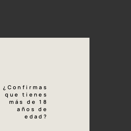
a
privada
¿Confirmas
que tienes
más de 18
años de
edad?
Hacer reserva