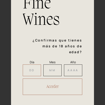
Fine
con la calidad y el mimo en cada paso del proceso de
vinificación nos definen. Hazte socio de Araex, grupo
español líder de bodegas independientes, y descubre un
Wines
exclusivo y diverso catálogo y colecciones singulares de
los mejores vinos Premium de toda España.
Regístrate
¿Confirmas que tienes
más de 18 años de
edad?
Día
Mes
Año
Accede a
tu área privada
Hacer reserva