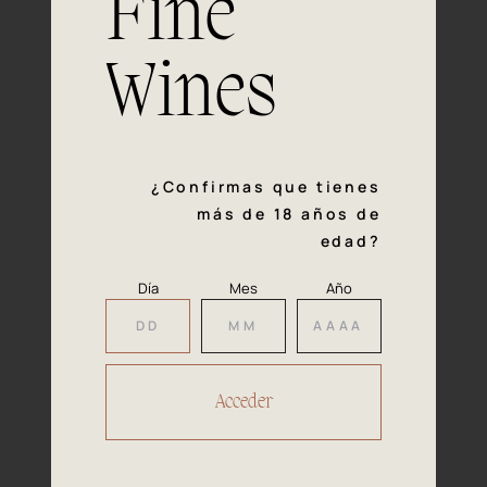
Fine
con la calidad y el mimo en cada paso del proceso de
vinificación nos definen. Hazte socio de Araex, grupo
español líder de bodegas independientes, y descubre un
Wines
exclusivo y diverso catálogo y colecciones singulares de
los mejores vinos Premium de toda España.
Regístrate
¿Confirmas que tienes
más de 18 años de
edad?
Día
Mes
Año
Accede a
tu área privada
Hacer reserva