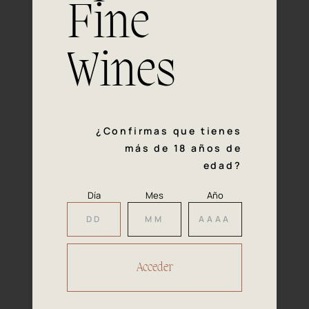
Fine
Experiencia, dedicación y un inquebrantable compromiso
con la calidad y el mimo en cada paso del proceso de
vinificación nos definen. Hazte socio de Araex, grupo
Wines
español líder de bodegas independientes, y descubre un
exclusivo y diverso catálogo y colecciones singulares de
los mejores vinos Premium de toda España.
Regístrate
¿Confirmas que tienes
más de 18 años de
edad?
Día
Mes
Año
Accede a
tu área privada