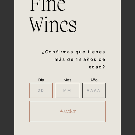
Fine
con la calidad y el mimo en cada paso del proceso de
vinificación nos definen. Hazte socio de Araex, grupo
español líder de bodegas independientes, y descubre un
Wines
exclusivo y diverso catálogo y colecciones singulares de
los mejores vinos Premium de toda España.
Regístrate
¿Confirmas que tienes
más de 18 años de
edad?
Día
Mes
Año
Accede a
tu área privada
Hacer reserva