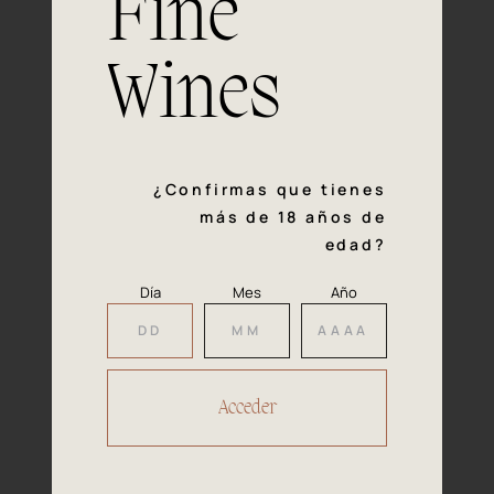
Fine
con la calidad y el mimo en cada paso del proceso de
vinificación nos definen. Hazte socio de Araex, grupo
español líder de bodegas independientes, y descubre un
Wines
exclusivo y diverso catálogo y colecciones singulares de
los mejores vinos Premium de toda España.
Regístrate
¿Confirmas que tienes
más de 18 años de
edad?
Día
Mes
Año
Accede a
tu área privada
Hacer reserva