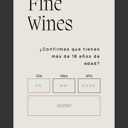
Fine
con la calidad y el mimo en cada paso del proceso de
vinificación nos definen. Hazte socio de Araex, grupo
español líder de bodegas independientes, y descubre un
Wines
exclusivo y diverso catálogo y colecciones singulares de
los mejores vinos Premium de toda España.
Regístrate
¿Confirmas que tienes
más de 18 años de
edad?
Día
Mes
Año
Accede a
tu área privada
Hacer reserva