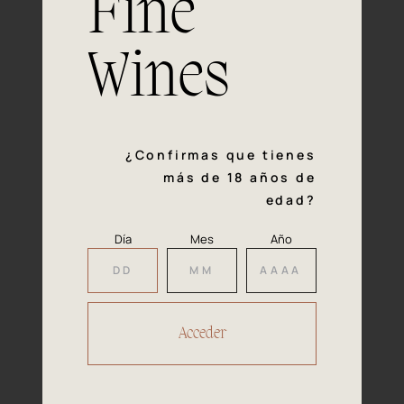
Fine
con la calidad y el mimo en cada paso del proceso de
vinificación nos definen. Hazte socio de Araex, grupo
español líder de bodegas independientes, y descubre un
Wines
exclusivo y diverso catálogo y colecciones singulares de
los mejores vinos Premium de toda España.
Regístrate
¿Confirmas que tienes
más de 18 años de
edad?
Día
Mes
Año
Accede a
tu área privada
Hacer reserva