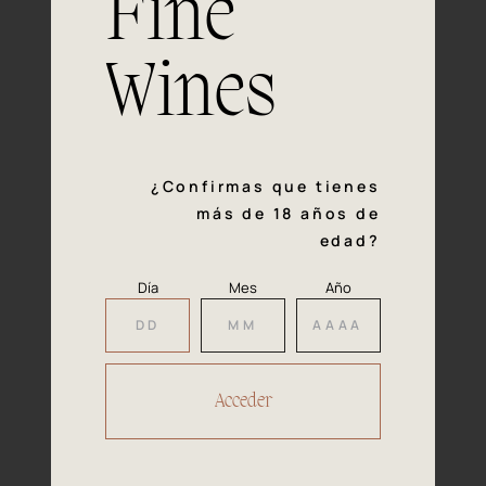
Fine
con la calidad y el mimo en cada paso del proceso de
vinificación nos definen. Hazte socio de Araex, grupo
español líder de bodegas independientes, y descubre un
Wines
exclusivo y diverso catálogo y colecciones singulares de
los mejores vinos Premium de toda España.
Regístrate
¿Confirmas que tienes
más de 18 años de
edad?
Día
Mes
Año
Accede a
tu área privada
Hacer reserva