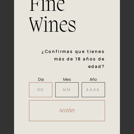
Fine
con la calidad y el mimo en cada paso del proceso de
vinificación nos definen. Hazte socio de Araex, grupo
español líder de bodegas independientes, y descubre un
Wines
exclusivo y diverso catálogo y colecciones singulares de
los mejores vinos Premium de toda España.
Regístrate
¿Confirmas que tienes
más de 18 años de
edad?
Día
Mes
Año
Accede a
tu área privada
Hacer reserva