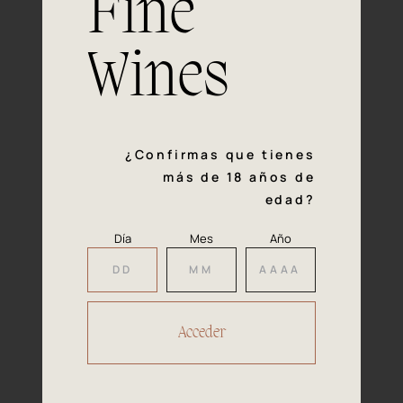
Fine
con la calidad y el mimo en cada paso del proceso de
vinificación nos definen. Hazte socio de Araex, grupo
español líder de bodegas independientes, y descubre un
Wines
exclusivo y diverso catálogo y colecciones singulares de
los mejores vinos Premium de toda España.
Regístrate
¿Confirmas que tienes
más de 18 años de
edad?
Día
Mes
Año
Accede a
tu área privada
Hacer reserva