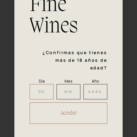
Fine
con la calidad y el mimo en cada paso del proceso de
vinificación nos definen. Hazte socio de Araex, grupo
español líder de bodegas independientes, y descubre un
Wines
exclusivo y diverso catálogo y colecciones singulares de
los mejores vinos Premium de toda España.
Regístrate
¿Confirmas que tienes
más de 18 años de
edad?
Día
Mes
Año
Accede a
tu área privada
Hacer reserva