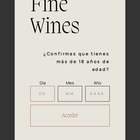
Fine
con la calidad y el mimo en cada paso del proceso de
vinificación nos definen. Hazte socio de Araex, grupo
español líder de bodegas independientes, y descubre un
Wines
exclusivo y diverso catálogo y colecciones singulares de
los mejores vinos Premium de toda España.
Regístrate
¿Confirmas que tienes
más de 18 años de
edad?
Día
Mes
Año
Accede a
tu área privada
Hacer reserva