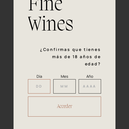
Fine
con la calidad y el mimo en cada paso del proceso de
vinificación nos definen. Hazte socio de Araex, grupo
español líder de bodegas independientes, y descubre un
Wines
exclusivo y diverso catálogo y colecciones singulares de
los mejores vinos Premium de toda España.
Regístrate
¿Confirmas que tienes
más de 18 años de
edad?
Día
Mes
Año
Accede a
tu área privada
Hacer reserva