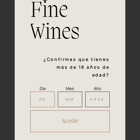
Fine
Experiencia, dedicación y un inquebrantable compromiso
con la calidad y el mimo en cada paso del proceso de
vinificación nos definen. Hazte socio de Araex, grupo
Wines
español líder de bodegas independientes, y descubre un
exclusivo y diverso catálogo y colecciones singulares de
los mejores vinos Premium de toda España.
Regístrate
¿Confirmas que tienes
más de 18 años de
edad?
Día
Mes
Año
Accede a
tu área privada