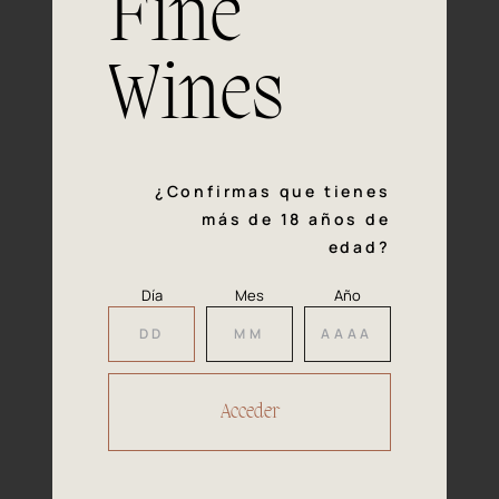
Fine
con la calidad y el mimo en cada paso del proceso de
vinificación nos definen. Hazte socio de Araex, grupo
español líder de bodegas independientes, y descubre un
Wines
exclusivo y diverso catálogo y colecciones singulares de
los mejores vinos Premium de toda España.
Regístrate
¿Confirmas que tienes
más de 18 años de
edad?
Día
Mes
Año
Accede a
tu área privada
Hacer reserva