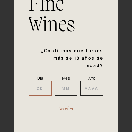
Fine
con la calidad y el mimo en cada paso del proceso de
vinificación nos definen. Hazte socio de Araex, grupo
español líder de bodegas independientes, y descubre un
Wines
exclusivo y diverso catálogo y colecciones singulares de
los mejores vinos Premium de toda España.
Regístrate
¿Confirmas que tienes
más de 18 años de
edad?
Día
Mes
Año
Accede a
tu área privada
Hacer reserva