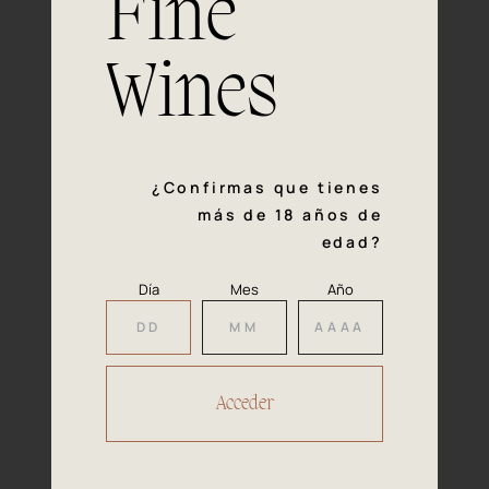
Fine
con la calidad y el mimo en cada paso del proceso de
vinificación nos definen. Hazte socio de Araex, grupo
español líder de bodegas independientes, y descubre un
Wines
exclusivo y diverso catálogo y colecciones singulares de
los mejores vinos Premium de toda España.
Regístrate
¿Confirmas que tienes
más de 18 años de
edad?
Día
Mes
Año
Accede a
tu área privada
Hacer reserva