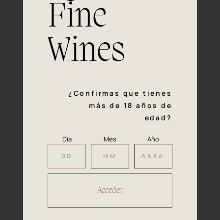
Fine
Experiencia, dedicación y un inquebrantable compromiso
con la calidad y el mimo en cada paso del proceso de
vinificación nos definen. Hazte socio de Araex, grupo
Wines
español líder de bodegas independientes, y descubre un
exclusivo y diverso catálogo y colecciones singulares de
los mejores vinos Premium de toda España.
Regístrate
¿Confirmas que tienes
más de 18 años de
edad?
Día
Mes
Año
Accede a
tu área privada