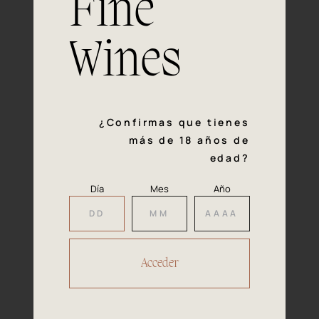
Fine
con la calidad y el mimo en cada paso del proceso de
vinificación nos definen. Hazte socio de Araex, grupo
español líder de bodegas independientes, y descubre un
Wines
exclusivo y diverso catálogo y colecciones singulares de
los mejores vinos Premium de toda España.
Regístrate
¿Confirmas que tienes
más de 18 años de
edad?
Día
Mes
Año
Accede a
tu área privada
Hacer reserva