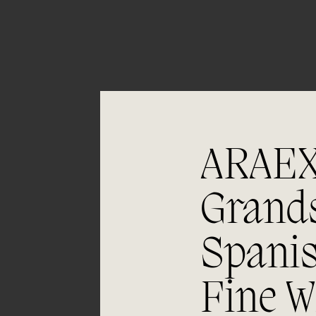
Únete a
la excelencia
ARAE
Experiencia, dedicación y un inquebrantable
Grand
compromiso con la calidad y el mimo en cada paso del
proceso de vinificación nos definen. Hazte socio de
Araex, grupo español líder de bodegas independientes,
Spani
y descubre un exclusivo y diverso catálogo y
colecciones singulares de los mejores vinos Premium
de toda España.
Fine W