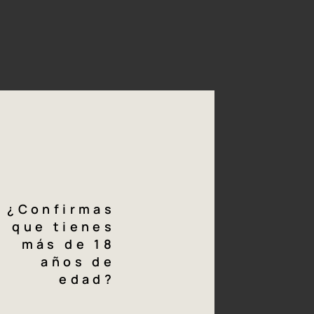
a
privada
¿Confirmas
que tienes
más de 18
años de
edad?
Hacer reserva