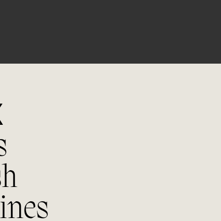
Accede 
tu área 
X
s
sh
ines
Regístrate