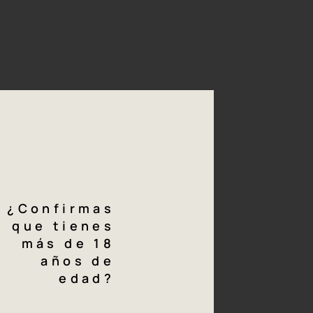
a
privada
¿Confirmas
que tienes
más de 18
años de
edad?
Hacer reserva