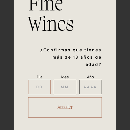
Fine
con la calidad y el mimo en cada paso del proceso de
vinificación nos definen. Hazte socio de Araex, grupo
español líder de bodegas independientes, y descubre un
Wines
exclusivo y diverso catálogo y colecciones singulares de
los mejores vinos Premium de toda España.
Regístrate
¿Confirmas que tienes
más de 18 años de
edad?
Día
Mes
Año
Accede a
tu área privada
Hacer reserva